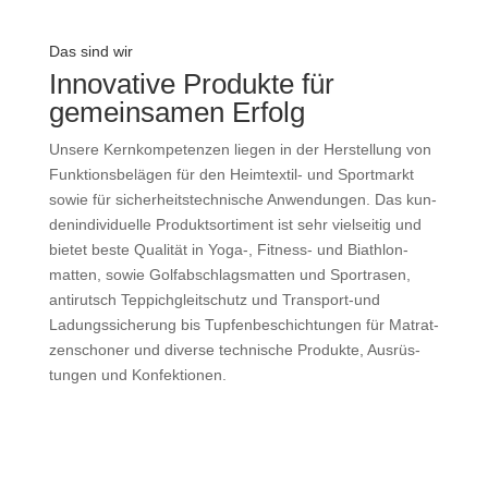
Das sind wir
Innovative Produkte für
gemeinsamen Erfolg
Unsere Kern­kom­pe­tenzen liegen in der Her­stel­lung von
Funk­ti­ons­be­lägen für den Heim­textil- und Sport­markt
sowie für sicher­heits­tech­ni­sche Anwen­dungen. Das kun­
den­in­di­vi­du­elle Pro­dukt­sor­ti­ment ist sehr viel­seitig und
bietet beste Qua­lität in Yoga‑, Fit­ness- und Biath­lon­
matten, sowie Golf­ab­schlags­matten und Spor­trasen,
anti­rutsch Tep­pich­gleit­schutz und Trans­port-und
Ladungs­si­che­rung bis Tup­fen­be­schich­tungen für Matrat­
zen­schoner und diverse tech­ni­sche Pro­dukte, Aus­rüs­
tungen und Kon­fek­tionen.