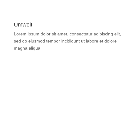
mehr erfahren
Umwelt
Lorem ipsum dolor sit amet, con­sec­tetur adi­pi­scing elit,
sed do eiusmod tempor inci­didunt ut labore et dolore
magna aliqua.
mehr erfahren
techtextil 2026
21.4 – 24.4