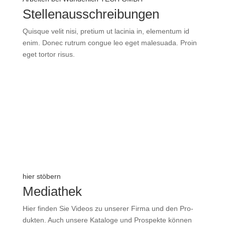
Stellenausschreibungen
Quisque velit nisi, pre­tium ut lacinia in, ele­mentum id
enim. Donec rutrum congue leo eget male­suada. Proin
eget tortor risus.
Kar­riere starten
hier stöbern
Mediathek
Hier finden Sie Videos zu unserer Firma und den Pro­
dukten. Auch unsere Kata­loge und Pro­spekte können