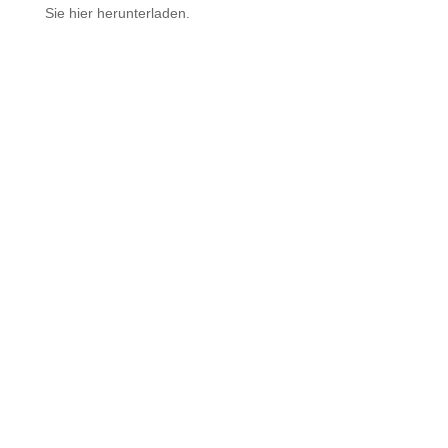
Sie hier her­un­ter­laden.
mehr erfahren
05522 8690