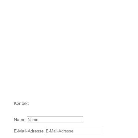
An der Bahn 84
37520 Osterode
mail@wunderlich.info
Kontakt
Name
E-Mail-Adresse