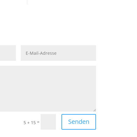
Senden
=
5 + 15